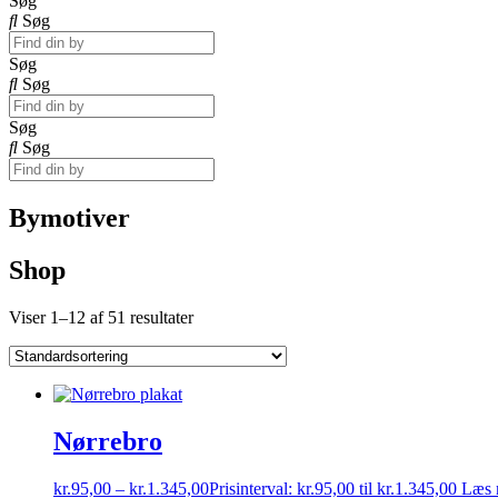
Søg
Søg
Søg
Søg
Søg
Søg
Bymotiver
Shop
Viser 1–12 af 51 resultater
Nørrebro
kr.
95,00
–
kr.
1.345,00
Prisinterval: kr.95,00 til kr.1.345,00
Læs 