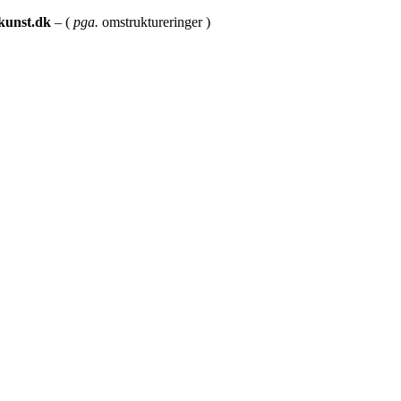
kunst.dk
– (
pga.
omstruktureringer )