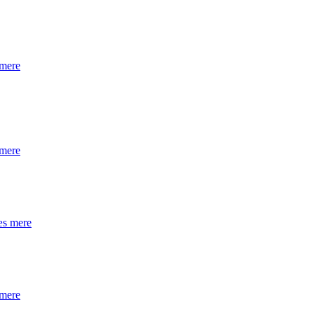
mere
mere
s mere
mere