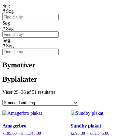
Søg
Søg
Søg
Søg
Søg
Søg
Bymotiver
Byplakater
Viser 25–36 af 51 resultater
Amagerbro
Sundby plakat
kr.
95,00
–
kr.
1.345,00
Prisinterval:
kr.
95,00
–
kr.
1.345,00
Prisinterval: