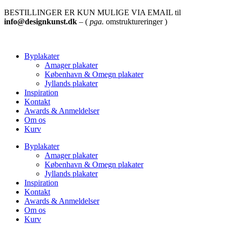
BESTILLINGER ER KUN MULIGE VIA EMAIL til
info@designkunst.dk
– (
pga.
omstruktureringer )
Byplakater
Amager plakater
København & Omegn plakater
Jyllands plakater
Inspiration
Kontakt
Awards & Anmeldelser
Om os
Kurv
Byplakater
Amager plakater
København & Omegn plakater
Jyllands plakater
Inspiration
Kontakt
Awards & Anmeldelser
Om os
Kurv