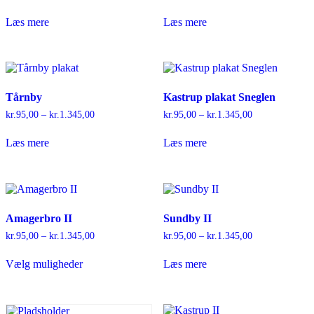
kr.95,00
kr.95,00
til
til
Læs mere
Læs mere
kr.1.345,00
kr.1.345,00
Tårnby
Kastrup plakat Sneglen
kr.
95,00
–
kr.
1.345,00
Prisinterval:
kr.
95,00
–
kr.
1.345,00
Prisinterval:
kr.95,00
kr.95,00
til
til
Læs mere
Læs mere
kr.1.345,00
kr.1.345,00
Amagerbro II
Sundby II
kr.
95,00
–
kr.
1.345,00
Prisinterval:
kr.
95,00
–
kr.
1.345,00
Prisinterval:
kr.95,00
kr.95,00
Dette
til
til
Vælg muligheder
Læs mere
vare
kr.1.345,00
kr.1.345,00
har
flere
varianter.