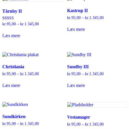
Mulighederne
kan
Kastrup II
Tårnby II
vælges
på
kr.
95,00
–
kr.
1.345,00
Prisinterval:
varesiden
kr.95,00
Vurderet
kr.
95,00
–
kr.
1.345,00
Prisinterval:
til
5.00
kr.95,00
Læs mere
ud af 5
kr.1.345,00
til
Læs mere
kr.1.345,00
Christiania
Sundby III
kr.
95,00
–
kr.
1.345,00
Prisinterval:
kr.
95,00
–
kr.
1.345,00
Prisinterval:
kr.95,00
kr.95,00
til
til
Læs mere
Læs mere
kr.1.345,00
kr.1.345,00
Sundkirken
Vestamager
kr.
95,00
–
kr.
1.345,00
Prisinterval:
kr.
95,00
–
kr.
1.345,00
Prisinterval:
kr.95,00
kr.95,00