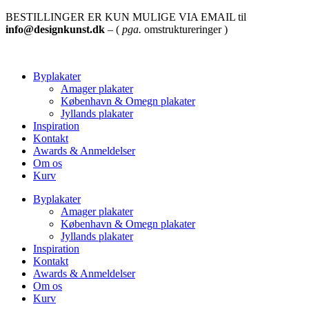
BESTILLINGER ER KUN MULIGE VIA EMAIL til
info@designkunst.dk
– (
pga.
omstruktureringer )
Byplakater
Amager plakater
København & Omegn plakater
Jyllands plakater
Inspiration
Kontakt
Awards & Anmeldelser
Om os
Kurv
Byplakater
Amager plakater
København & Omegn plakater
Jyllands plakater
Inspiration
Kontakt
Awards & Anmeldelser
Om os
Kurv