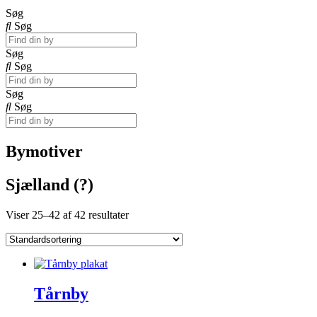
Søg
Søg
Søg
Søg
Søg
Søg
Bymotiver
Sjælland (?)
Viser 25–42 af 42 resultater
Tårnby